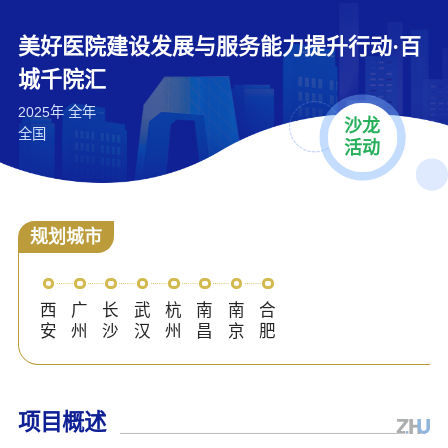
美好医院建设发展与服务能力提升行动·百
城千院汇
2025年 全年
沙龙
全国
活动
规划城市
西
广
长
武
杭
南
南
合
安
州
沙
汉
州
昌
京
肥
项目概述