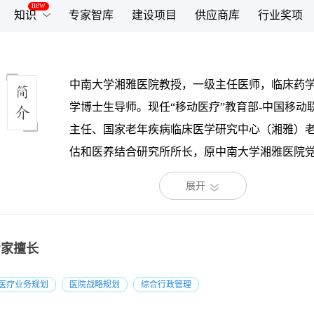
知识
专家智库
建设项目
供应商库
行业奖项
中南大学湘雅医院教授，一级主任医师，临床药学
学博士生导师。现任“移动医疗”教育部-中国移动
主任、国家老年疾病临床医学研究中心（湘雅）
估和医养结合研究所所长，原中南大学湘雅医院
记。现兼任国家老年健康标准专业委员会委员、
展开
康信息标准专业委员会委员、中国卫生信息和健
据学会常委、中国医院协会信息管理专业委员会
医学装备协会物联网分会副会长、中国生物医学
专家擅长
字医疗与医疗信息化分会副会长、中华医学会运
医疗业务规划
医院战略规划
综合行政管理
脊髓损伤专业委员会委员、湖南省医学会脊柱外
会主任委员、《Journal of Xiangya Medicine》