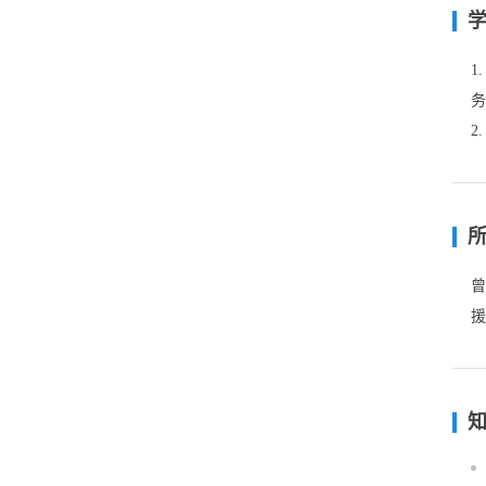
1
务
曾
援