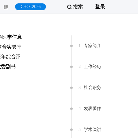
搜索
登录
CHCC2026
/医学信息
1
专家简介
联合实验室
老年综合评
党委副书
2
工作经历
国家卫生健
康医疗大数
3
社会职务
常委、中国
工程学会数
4
发表著作
动医疗分会
科专业委员
5
学术演讲
杂志主编。