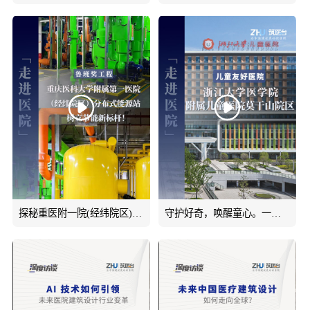
探秘重医附一院(经纬院区)荣获“鲁班奖”的智慧能源心脏！医院天然气分布式能源站，如何用冷热电三联供技
守护好奇，唤醒童心。一起走进浙江大学医学院附属儿童医院莫干山院区，共探儿童友好医院的暖心设计。