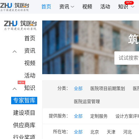
首页
资讯
视频
活动
知识
首页
资讯
项目
专题
视频
政策
人物
活动
报道
看方案
大咖
知识
话题
分类：
全部
医院项目前期策划
医
其他
政策
课件
专家智库
医院运营管理
建设项目
提供服务：
全部
定制服务
设计方案评
供应商库
所在地：
全部
北京
天津
河北
行业奖项