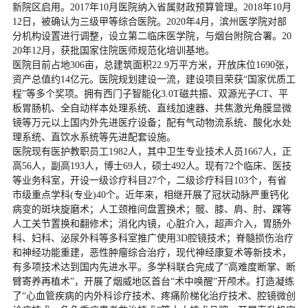
新院区启用。2017年10月医院纳入省属财政预算管理。2018年10月
12日，被确认为三级甲等综合医院。2020年4月，滨州医学院对部
分机构设置进行调整，设立第二临床医学院，与烟台附院合署。20
20年12月，获批国家住院医师规范化培训基地。

医院目前占地306亩，总建筑面积22.9万平方米，开放床位1690张，
资产总值约14亿元。医院规划建设一流，建设项目荣获“国家优质工
程”等多个奖项。拥有西门子智能化3.0T磁共振、双源光子CT、平
板胃肠机、全自动样本处理系统、直线加速器、共焦激光角膜显微
镜等万元以上国内外先进医疗设备；配有气动物流系统、酸化水处
理系统、直饮水系统等先进配套设施。

医院现有医护教职员工1982人，其中卫生专业技术人员1667人，正
高56人，副高193人，博士69人，硕士492人。现有72个临床、医技
等业务科室，开设一级诊疗科目27个，二级诊疗科目103个，有省
市级重点学科(专业)40个。近年来，相继开展了冠状动脉严重钙化
病变的斑块旋磨术；人工颈椎间盘置换术；髋、膝、肩、肘、踝等
人工关节置换和翻修术；消化内镜，心脏介入，超声介入，胃肠外
科、妇科、泌尿外科等多科室推广使用3D腔镜技术；脊髓损伤治疗
和神经功能重建，恶性肿瘤综合治疗，现代神经康复术等新技术，
有多项技术达到国内先进水平。多学科联合完成了“高难度断掌、断
臂寄养再植术”，开展了烟威地区首台“术中唤醒”开颅术。打造凝练
了“心血管疾病的内外科诊疗技术、疼痛阶梯化治疗技术、腔镜微创