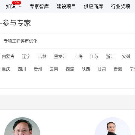
知识
专家智库
建设项目
供应商库
行业奖项
-参与专家
专项工程评审优化
内蒙古
辽宁
吉林
黑龙江
上海
江苏
浙江
安徽
重庆
四川
贵州
云南
西藏
陕西
甘肃
青海
宁