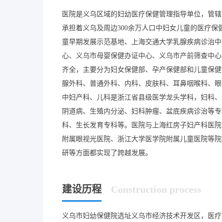
医院是义乌区域的妇幼医疗保健管理指导单位，管辖
承担着义乌及周边300余万人口中妇女儿童的医疗
童早期发展示范基地、上海交通大学乳腺疾病诊治中
心、义乌市母婴保健办证中心、义乌市产前筛查中心
齐全，主要分为妇女保健部、孕产保健部和儿童保健
腺外科、普通外科、内科、皮肤科、耳鼻咽喉科、眼
中妇产科、儿科是浙江省县级医学龙头学科，妇科、
阴道病、生殖内分泌、妇科肿瘤、盆底疾病诊治等专
科、生长发育专科等。医院与上海红房子妇产科医院
附属眼视光医院、浙江大学医学院附属儿童医院等院
建设历程
Construction process
义乌市妇幼保健院选址义乌市经济技术开发区，医疗建设用