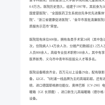
健专科医院，目前是浙江大学医学院附属儿童医院义乌
0.8万方。医院历史悠久，组建于1997年，其前身为
国爱婴医院”、“全国医药卫生系统创先争优先进集体”
院”、“浙江省健康促进医院”、“金华市首批清廉医院
质服务示范市”荣誉。

医院现有床位600张，拥有各类手术室24间（其中急
次，住院病人3.4万余人次、分娩产妇数超过1.2万
人员800余人，高级专业技术职称160余人，其中
医界新秀、义乌市中青年科技拔尖人才等多名。

医院设备精良齐全，百万元以上设备29台，配有联影1
备，以GE、飞利浦一线品牌为主的高端彩超，还有进口
统、进口德国耶格肺功能仪、奥林巴斯（CV-290）
暖箱（GE 长颈鹿）、进口新生儿高端暖箱（德尔格 Bab
设备。
