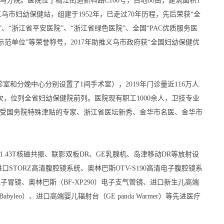
分院。医院位于稠江街道新科路C100号，占地80亩，建筑面积1
义乌市妇幼保健站，组建于1952年，已走过70年历程，先后荣获“全
、“浙江省平安医院”、“浙江省绿色医院”、全国“PAC优质服务医
示范单位”等荣誉称号，2017年助推义乌市政府获“全国妇幼保健优
诊室和分娩中心分别设置了1间手术室），2019年门诊量近116万人
人次，位列全省妇幼保健院前列。医院现有职工1000余人，卫技专业
有享受国务院特殊津贴的专家、浙江省医坛新秀、金华市名医、金华市
.43T核磁共振、联影双板DR、GE乳腺机、岛津移动DR等放射设
STORZ高清腹腔镜系统、奥林巴斯OTV-S190高清电子腹腔镜系
电子胃镜、奥林巴斯（BF-XP290）电子支气管镜、进口新生儿高端
yleo）、进口高端婴儿辐射台（GE panda Warmer）等先进医疗