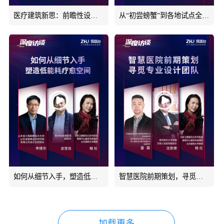
医疗建筑新思：前瞻性设计与灵活预留空间#深度访谈#筑医台
从“初尝螃蟹”到各地试点全面开花，建筑师负责制在我国的发展已八年有余，我们应如何看待建筑师负责制？又
如何从细节入手，塑造低能耗疗愈空间#绿色低碳#深度访谈#筑医台
智慧医院前期策划，寻觅专业设计团队#深度访谈#智慧医院#筑医台
加载更多