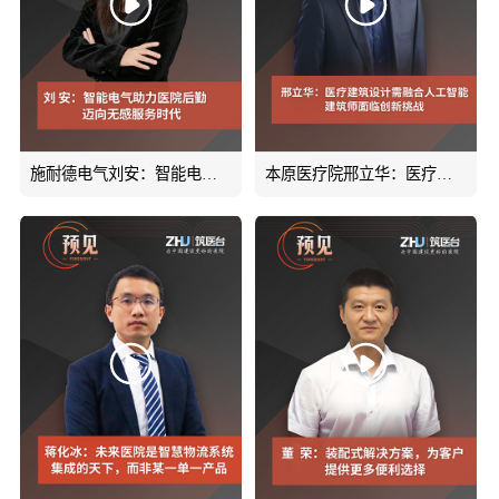
施耐德电气刘安：智能电气助力医院后勤迈向无感服务时代#双碳#智能电气#预见#筑医台
本原医疗院邢立华：医疗建筑设计需融合人工智能，建筑师面临创新挑战#ChatGPT#设计趋势#人工智能