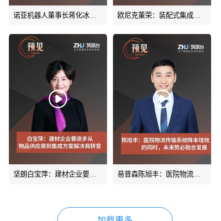
诺亚机器人董事长蒋化冰：未来医院是智慧物流系统集成的天下，而非某一单一产品#预见#筑医台
欧尼克董荣：装配式集成是未来发展的必然趋势#预见#筑医台
坚朗白宝萍：建材企业要逐步从物品供应商到集成方案解决商转变#五金建材 #低碳节能 #美好医院 #病房
易普森陈旭丰：医院物流传输系统帮助医院降本增效的同时，未来势必融合发展#AMR全院物流解决方案#医院
加载更多