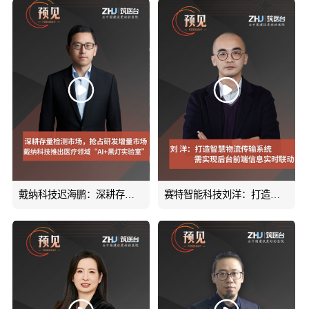
戴纳科技迟海鹏：深耕存量检测市场，抢占研发增量市场。戴纳科技推出医疗领域“AI+黑灯实验室”。
赛特智能科技刘洋：打造智慧物流传输系统，需实现管理后台和前端临床系统信息的实时联动#智慧物流#物流机