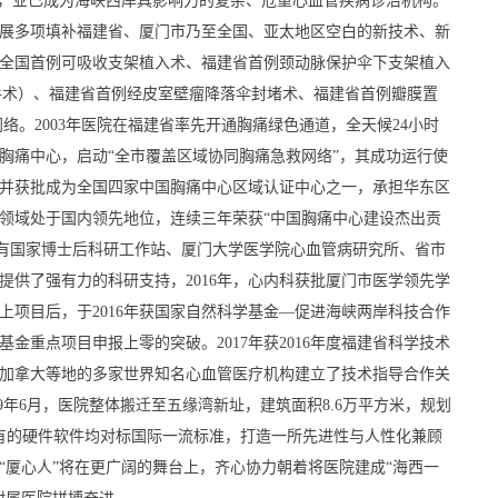
，业已成为海峡西岸具影响力的复杂、危重心血管疾病诊治机构。 
展多项填补福建省、厦门市乃至全国、亚太地区空白的新技术、新
全国首例可吸收支架植入术、福建省首例颈动脉保护伞下支架植入
I手术）、福建省首例经皮室壁瘤降落伞封堵术、福建省首例瓣膜置
络。2003年医院在福建省率先开通胸痛绿色通道，全天候24小时
立胸痛中心，启动“全市覆盖区域协同胸痛急救网络”，其成功运行使
并获批成为全国四家中国胸痛中心区域认证中心之一，承担华东区
领域处于国内领先地位，连续三年荣获“中国胸痛中心建设杰出贡
拥有国家博士后科研工作站、厦门大学医学院心血管病研究所、省市
提供了强有力的科研支持，2016年，心内科获批厦门市医学领先学
上项目后，于2016年获国家自然科学基金—促进海峡两岸科技合作
金重点项目申报上零的突破。2017年获2016年度福建省科学技术
加拿大等地的多家世界知名心血管医疗机构建立了技术指导合作关
9年6月，医院整体搬迁至五缘湾新址，建筑面积8.6万平方米，规划
所有的硬件软件均对标国际一流标准，打造一所先进性与人性化兼顾
“厦心人”将在更广阔的舞台上，齐心协力朝着将医院建成“海西一