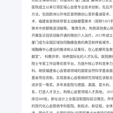
点民生保障项目，以独有的“厦门速度”赢得多方赞誉
医院成立以来引领区域心血管专业技术创新，先后开
方法，包括欧洲以外地区首例微创心室折叠减容术、
术、福建省首例经导管主动脉瓣置换术（简称TAV
换术中房颤微波消融等。 敬畏生命，构筑高效救心网
开展急诊冠状动脉开通的微创介入治疗。2013年成
厦门成为全国区域协同胸痛急救的典范和样板城市，
域胸痛中心建设的推进和认证重任，在心肌梗死急救
献奖”。 科教并举，培养国际化的人才队伍。医院
院士专家工作站等优势平台，为提升核心学科竞争力
科。继获福建省心血管病领域的国家自然科学基金面
基金项目资助，实现我省心血管病研究领域在该联合基
进步奖一等奖。多年来医院与德国、美国、意大利、
系，打造人才沃土，构筑心血管领域人才高地。 201
床位600张，新址设计上全面汲取国际前沿理念，
的现代化心血管病专科医院。新起点，新征程，全体