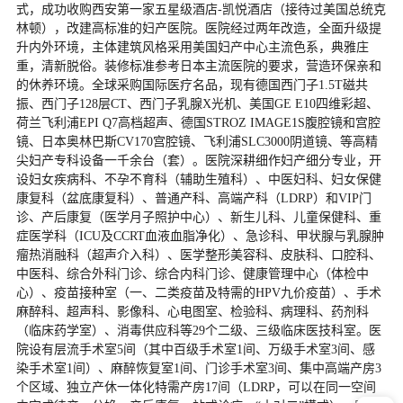
式，成功收购西安第一家五星级酒店-凯悦酒店（接待过美国总统克
林顿），改建高标准的妇产医院。医院经过两年改造，全面升级提
升内外环境，主体建筑风格采用美国妇产中心主流色系，典雅庄
重，清新脱俗。装修标准参考日本主流医院的要求，营造环保亲和
的休养环境。全球采购国际医疗名品，现有德国西门子1.5T磁共
振、西门子128层CT、西门子乳腺X光机、美国GE E10四维彩超、
荷兰飞利浦EPI Q7高档超声、德国STROZ IMAGE1S腹腔镜和宫腔
镜、日本奥林巴斯CV170宫腔镜、飞利浦SLC3000阴道镜、等高精
尖妇产专科设备一千余台（套）。医院深耕细作妇产细分专业，开
设妇女疾病科、不孕不育科（辅助生殖科）、中医妇科、妇女保健
康复科（盆底康复科）、普通产科、高端产科（LDRP）和VIP门
诊、产后康复（医学月子照护中心）、新生儿科、儿童保健科、重
症医学科（ICU及CCRT血液血脂净化）、急诊科、甲状腺与乳腺肿
瘤热消融科（超声介入科）、医学整形美容科、皮肤科、口腔科、
中医科、综合外科门诊、综合内科门诊、健康管理中心（体检中
心）、疫苗接种室（一、二类疫苗及特需的HPV九价疫苗）、手术
麻醉科、超声科、影像科、心电图室、检验科、病理科、药剂科
（临床药学室）、消毒供应科等29个二级、三级临床医技科室。医
院设有层流手术室5间（其中百级手术室1间、万级手术室3间、感
染手术室1间）、麻醉恢复室1间、门诊手术室3间、集中高端产房3
个区域、独立产休一体化特需产房17间（LDRP，可以在同一空间