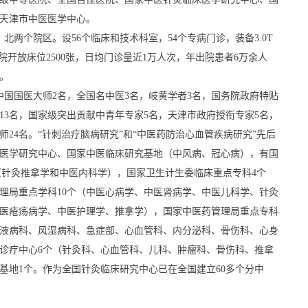
天津市中医医学中心。

北两个院区。设56个临床和技术科室，54个专病门诊，装备3.0T 
医院开放床位2500张，日均门诊量近1万人次，年出院患者6万余人


，中国国医大师2名，全国名中医3名，岐黄学者3名，国务院政府特贴
13名，国家级突出贡献中青年专家5名，天津市政府授衔专家5名，
师24名。“针刺治疗脑病研究”和“中医药防治心血管疾病研究”先后
医学研究中心、国家中医临床研究基地（中风病、冠心病），有国
个（针灸推拿学和中医内科学），国家卫生计生委临床重点专科4个
理局重点学科10个（中医心病学、中医肾病学、中医儿科学、针灸
医疮疡病学、中医护理学、推拿学），国家中医药管理局重点专科
血液病科、风湿病科、急症部、心血管科、内分泌科、骨伤科、心身
诊疗中心6个（针灸科、心血管科、儿科、肿瘤科、骨伤科、推拿
基地1个。作为全国针灸临床研究中心已在全国建立60多个分中