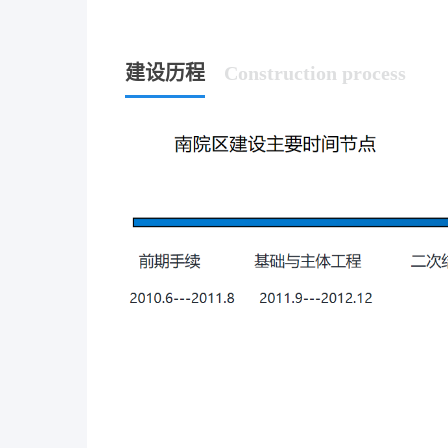
建设历程
Construction process