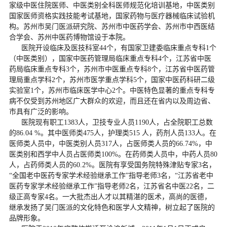
家级中医住院医师、中医类别全科医师规范化培训基地，中医类别
国家医师资格实践技能考试基地，国家药物与医疗器械临床试验机
构。苏州市吴门医派研究院、苏州市中医药学会、苏州市中西医结
合学会、苏州中医药博物馆设于本院。

      医院开设临床及医技科室44个，有国家卫建委临床重点专科1个
（中医类别），国家中医药管理局临床重点专科4个，江苏省中医
药局临床重点专科3个，苏州市中医重点专科8个，江苏省中医药管
理局重点学科2个，苏州市医学重点学科5个，国家中医药科研二级
实验室1个，苏州市临床医学中心2个。中医特色显著的重点专科专
病不仅受到苏州地区广大群众的欢迎，而且还在省内以及周边省、
市具有广泛的影响。

      医院现有职工1383人，卫技专业人员1190人，占全院职工总数
的86.04 %。其中医师类475人，护理类515 人，药剂人员133人。在
医师类人员中，中医类别人员317人，占医师类人员的66.74%，中
医类别和西学中人员占医师类100%。在药师类人员中，中药人员80
人，占药师类人员的60.2%。医院有享受国务院特殊津贴专家3名，
“全国老中医药专家学术经验继承工作”指导老师3名，“江苏省老中
医药专家学术经验继承工作”指导老师2名，江苏省名中医22名，二
级正高专家4名。一大批杰出人才以其精湛的医术，高尚的医德，
继承发扬了吴门医派的文化特色和医学人文精神，树立起了医院的
品牌形象。
