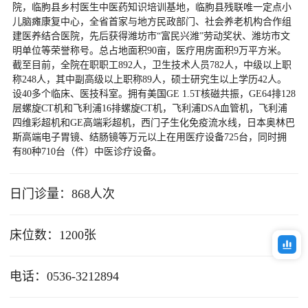
院，临朐县乡村医生中医药知识培训基地，临朐县残联唯一定点小
儿脑瘫康复中心，全省首家与地方民政部门、社会养老机构合作组
建医养结合医院，先后获得潍坊市“富民兴潍”劳动奖状、潍坊市文
明单位等荣誉称号。总占地面积90亩，医疗用房面积9万平方米。

截至目前，全院在职职工892人，卫生技术人员782人，中级以上职
称248人，其中副高级以上职称89人，硕士研究生以上学历42人。
设40多个临床、医技科室。拥有美国GE 1.5T核磁共振，GE64排128
层螺旋CT机和飞利浦16排螺旋CT机，飞利浦DSA血管机，飞利浦
四维彩超机和GE高端彩超机，西门子生化免疫流水线，日本奥林巴
斯高端电子胃镜、结肠镜等万元以上在用医疗设备725台，同时拥
有80种710台（件）中医诊疗设备。
日门诊量：868人次
床位数：1200张
电话：0536-3212894